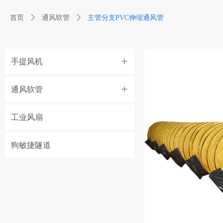
首页
ꄲ
通风软管
ꄲ
主管分支PVC伸缩通风管
手提风机
ꄶ
通风软管
ꄶ
工业风扇
狗敏捷隧道