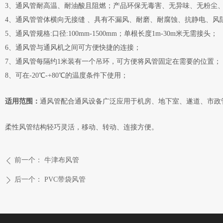
3、通风管耐高温、耐油酸且阻燃；产品环保无毒害、无异味、无粉尘
4、通风管管体横向无接缝 、具有不漏风、耐磨、耐腐蚀、抗静电、风
5、通风管规格:口径:100mm-1500mm；单根长度1m-30m米无需接头；
6、通风管与通风机之间可方便快捷的连接；
7、通风管每隔约1米装有一个吊环，可方便将风管固定在需要的位置；
8
、
可在-20℃-+80℃的温度条件下使用；
适用范围：
通风管配合通风设备广泛应用于机房、地下室、遂道、市政
柔性风管结构轻巧灵活，移动、转动、连接方便。
前一个：
牛津布风管
ꄴ
后一个：
PVC带袋风管
ꄲ