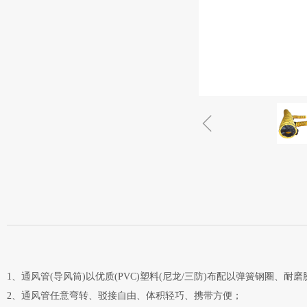
ꁆ
1、通风管(导风筒)以优质(PVC)塑料(尼龙/三防)布配以弹簧钢圈、耐
2、通风管任意弯转、驳接自由、体积轻巧、携带方便；