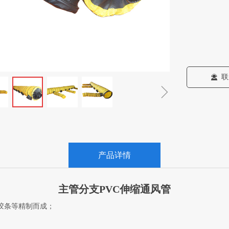
联
끤
ꁇ
产品详情
主管分支PVC伸缩通风管
磨胶条等精制而成；