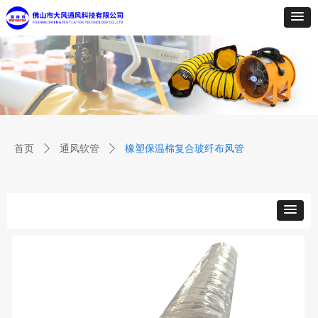
首页
ꄲ
通风软管
ꄲ
橡塑保温棉复合玻纤布风管