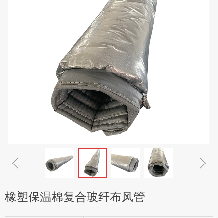
ꁆ
ꁇ
橡塑保温棉复合玻纤布风管