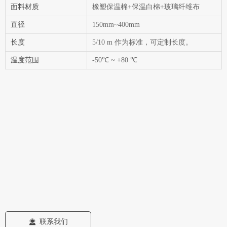
面料材质
橡塑保温棉+保温白棉+玻璃纤维布
直径
150mm~400mm
长度
5/10 m 作为标准，可定制长度。
温度范围
-50℃ ~ +80 ℃
联系我们
끤