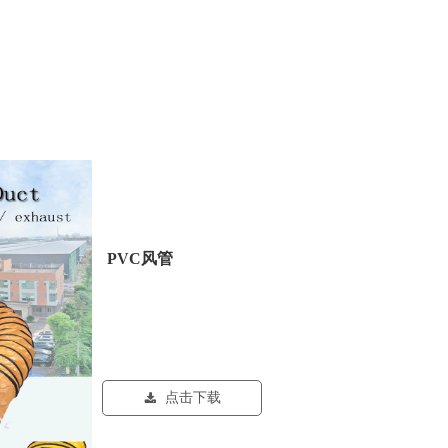
PVC风管
点击下载
끂