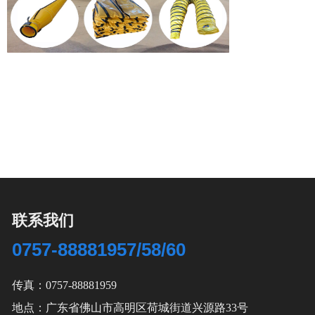
联系我们
0757-88881957/58/60
传真：0757-88881959
地点：广东省佛山市高明区荷城街道兴源路33号