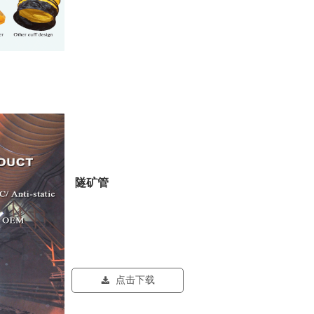
隧矿管
点击下载
끂