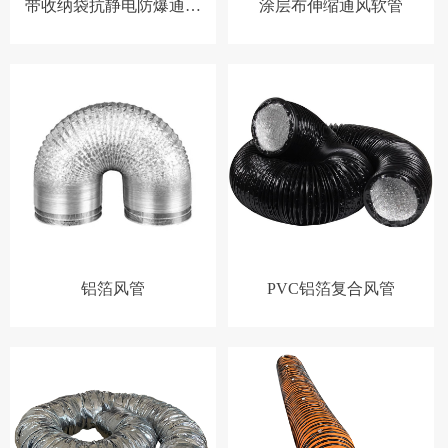
带收纳袋抗静电防爆通风
涂层布伸缩通风软管
管
铝箔风管
PVC铝箔复合风管