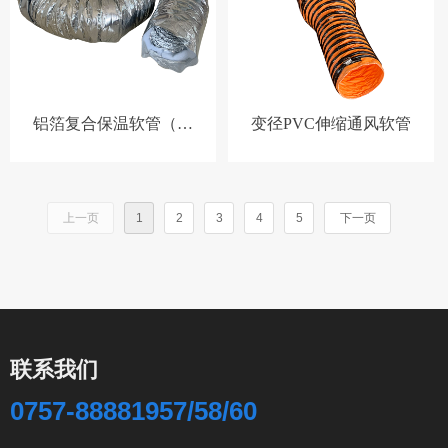
铝箔复合保温软管（白
变径PVC伸缩通风软管
棉）
上一页
1
2
3
4
5
下一页
联系我们
0757-88881957/58/60